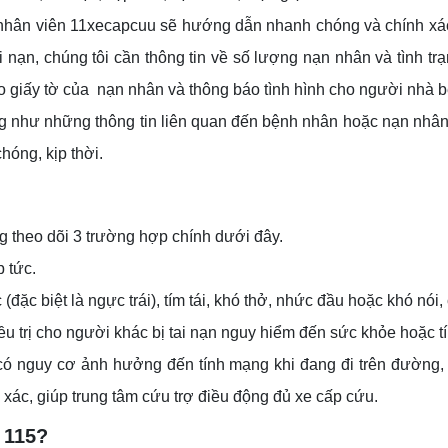
nhân viên 11xecapcuu sẽ hướng dẫn nhanh chóng và chính xá
ai nạn, chúng tôi cần thông tin về số lượng nạn nhân và tình 
o giấy tờ của nạn nhân và thông báo tình hình cho người nhà 
ng như những thông tin liên quan đến bệnh nhân hoặc nạn nhân,
hóng, kịp thời.
ng theo dõi 3 trường hợp chính dưới đây.
p tức.
ặc biệt là ngực trái), tím tái, khó thở, nhức đầu hoặc khó nói,
ều trị cho người khác bị tai nạn nguy hiểm đến sức khỏe hoặc
có nguy cơ ảnh hưởng đến tính mạng khi đang đi trên đường, s
h xác, giúp trung tâm cứu trợ điều động đủ xe cấp cứu.
 115?