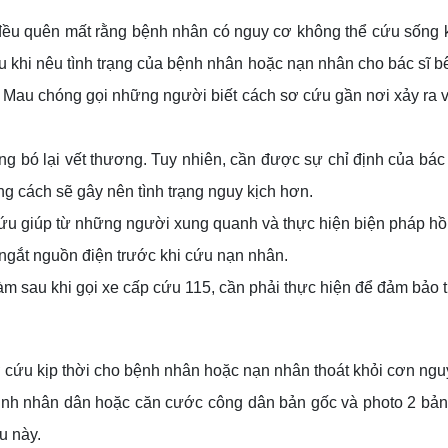
đều quên mất rằng bệnh nhân có nguy cơ không thể cứu sống k
sau khi nêu tình trạng của bệnh nhân hoặc nạn nhân cho bác sĩ 
 Mau chóng gọi những người biết cách sơ cứu gần nơi xảy ra v
 bó lại vết thương. Tuy nhiên, cần được sự chỉ định của bác 
 cách sẽ gây nên tình trạng nguy kịch hơn.
ứu giúp từ những người xung quanh và thực hiện biện pháp hồi 
ngắt nguồn điện trước khi cứu nạn nhân.
 làm sau khi gọi xe cấp cứu 115, cần phải thực hiện để đảm bả
ơ cứu kịp thời cho bệnh nhân hoặc nạn nhân thoát khỏi cơn ngu
nh nhân dân hoặc căn cước công dân bản gốc và photo 2 bản.
u này.