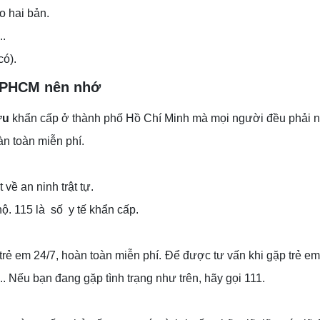
o hai bản.
..
có).
 TPHCM nên nhớ
cứu
khẩn cấp ở thành phố Hồ Chí Minh mà mọi người đều phải nê
àn toàn miễn phí.
về an ninh trật tự.
ộ. 115 là số y tế khẩn cấp.
 trẻ em 24/7, hoàn toàn miễn phí. Để được tư vấn khi gặp trẻ em
... Nếu bạn đang gặp tình trạng như trên, hãy gọi 111.