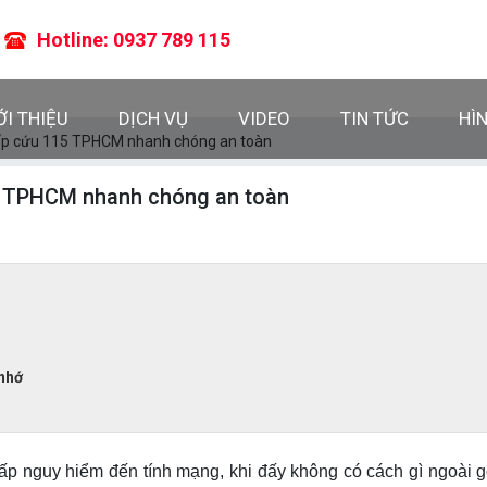
Hotline: 0937 789 115
ỚI THIỆU
DỊCH VỤ
VIDEO
TIN TỨC
HÌ
cấp cứu 115 TPHCM nhanh chóng an toàn
5 TPHCM nhanh chóng an toàn
nhớ
ấp nguy hiểm đến tính mạng, khi đấy không có cách gì ngoài g