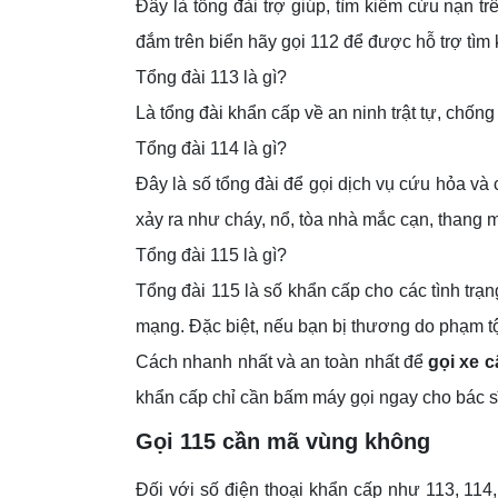
Đây là tổng đài trợ giúp, tìm kiếm cứu nạn trê
đắm trên biển hãy gọi 112 để được hỗ trợ tìm
Tổng đài 113 là gì?
Là tổng đài khẩn cấp về an ninh trật tự, chống
Tổng đài 114 là gì?
Đây là số tổng đài để gọi dịch vụ cứu hỏa và
xảy ra như cháy, nổ, tòa nhà mắc cạn, thang 
Tổng đài 115 là gì?
Tổng đài 115 là số khẩn cấp cho các tình tr
mạng. Đặc biệt, nếu bạn bị thương do phạm tội
Cách nhanh nhất và an toàn nhất để
gọi xe 
khẩn cấp chỉ cần bấm máy gọi ngay cho bác sĩ
Gọi 115 cần mã vùng không
Đối với số điện thoại khẩn cấp như 113, 114