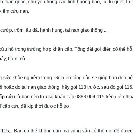
n toàn quốc, chủ yếu trong các tình huống bão, lũ, lũ quét, lũ ố
 kiếm cứu nạn.
 cướp, trộm, ẩu đả, hành hung, tai nạn giao thông ....
 cứu hộ trong trường hợp khẩn cấp. Tổng đài gọi điện có thể hỗ
máy, hầm mỏ ...
ạng sức khỏe nghiêm trọng. Gọi đến tổng đài sẽ giúp bạn đến 
 hoặc do tai nạn giao thông, hãy gọi 113 trước, sau đó gọi 115
cấp cứu
là bạn nên lưu số khẩn cấp 0888 004 115 trên điện tho
 cấp cứu để kịp thời được hỗ trợ.
, 115,.. Bạn có thể không cần mã vùng vẫn có thể gọi để được