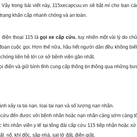
? Vậy trong bài viết này, 115xecapcuu.vn sẽ bật mí cho bạn c
h trạng khẩn cấp nhanh chóng và an toàn.
 điện thoại 115 là
gọi xe cấp cứu
, tuy nhiên một vài lý do c
 đoạn cuộc gọi. Hơn thế nữa, hầu hết người dân đều không biết
chóng liên hệ tới cơ sở bệnh viện gần nhất.
ọi điện và giữ bình tĩnh cung cấp thông tin thông qua những bư
.
.
h xảy ra tai nạn, loại tai nạn và số lượng nạn nhân.
ấp cứu đến được với bệnh nhân hoặc nạn nhân càng sớm càng t
hi nhân viên y tế tại tổng đài cấp cứu 115 tiếp nhận hoặc xử 
ất nổ, khí độc, sập nhà, sạt lở đất, điện giật.