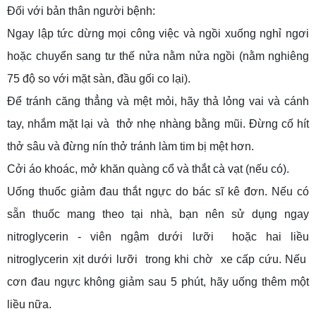
Đối với bản thân người bệnh:
Ngay lập tức dừng mọi công việc và ngồi xuống nghỉ ngơi
hoặc chuyển sang tư thế nửa nằm nửa ngồi (nằm nghiêng
75 độ so với mặt sàn, đầu gối co lại).
Để tránh căng thẳng và mệt mỏi, hãy thả lỏng vai và cánh
tay, nhắm mặt lại và thở nhẹ nhàng bằng mũi. Đừng cố hít
thở sâu và đừng nín thở tránh làm tim bị mệt hơn.
Cởi áo khoác, mở khăn quàng cổ và thắt cà vạt (nếu có).
Uống thuốc giảm đau thắt ngực do bác sĩ kê đơn. Nếu có
sẵn thuốc mang theo tại nhà, bạn nên sử dụng ngay
nitroglycerin - viên ngậm dưới lưỡi hoặc hai liều
nitroglycerin xịt dưới lưỡi trong khi chờ xe cấp cứu. Nếu
cơn đau ngực không giảm sau 5 phút, hãy uống thêm một
liều nữa.