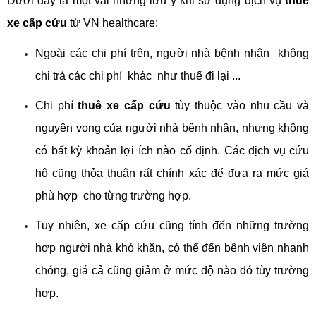
Dưới đây là một vài những lưu ý khi sử dụng dịch vụ 
thuê 
xe cấp cứu
 từ VN healthcare:
Ngoài các chi phí trên, người nhà bệnh nhân  không 
chi trả các chi phí  khác  như thuế đi lại ... 
Chi phí 
thuê xe cấp cứu
 tùy thuộc vào nhu cầu và 
nguyện vọng của người nhà bệnh nhân, nhưng không 
có bất kỳ khoản lợi ích nào cố định. Các dịch vụ cứu 
hộ cũng thỏa thuận rất chính xác để đưa ra mức giá 
phù hợp  cho từng trường hợp. 
Tuy nhiên, xe cấp cứu cũng tính đến những trường 
hợp người nhà khó khăn, có thể đến bệnh viện nhanh 
chóng, giá cả cũng giảm ở mức độ nào đó tùy trường 
hợp. 