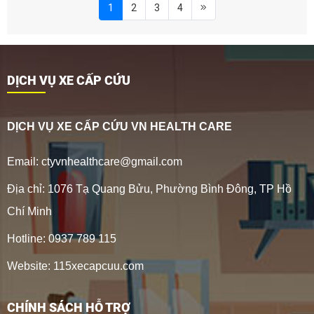
1
2
3
4
DỊCH VỤ XE CẤP CỨU
DỊCH VỤ XE CẤP CỨU VN HEALTH CARE
Email: ctyvnhealthcare@gmail.com
Địa chỉ: 1076 Tạ Quang Bửu, Phường Bình Đông, TP Hồ
Chí Minh
Hotline: 0937 789 115
Website: 115xecapcuu.com
CHÍNH SÁCH HỖ TRỢ